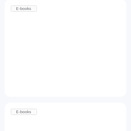
E-books
Como implementar um Programa de
Onboarding eficiente
Baixar agora
E-books