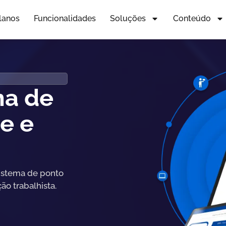
lanos
Funcionalidades
Soluções
Conteúdo
ma de
e e
istema de ponto
ão trabalhista.