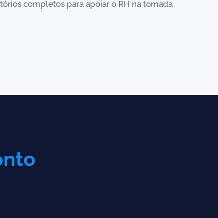
latórios completos para apoiar o RH na tomada
onto