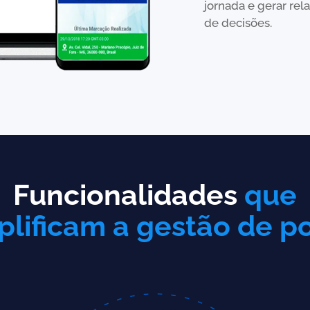
jornada e gerar re
de decisões.
Funcionalidades
que
plificam a gestão de p