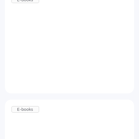
Como implementar um Programa de
Onboarding eficiente
Baixar agora
E-books