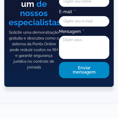
um
de
nossos
E-mail
especialistas!
Mensagem
Solicite uma demonstração
gratuita e descubra como o
sistema da Ponto Online
pode reduzir custos no RH
e garantir segurança
jurídica no controle de
jornada
Enviar
mensagem