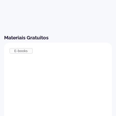
Materiais Gratuitos
E-books
Como implementar um Programa de
Onboarding eficiente