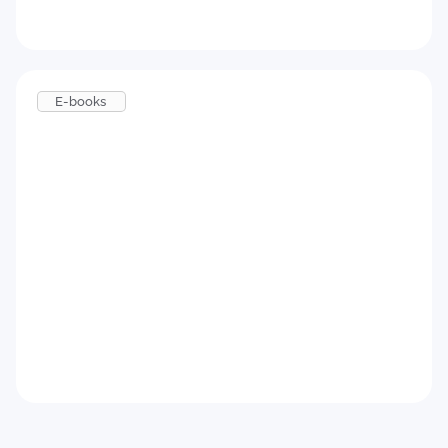
Baixar agora
E-books
Feedback para candidatos
Baixar agora