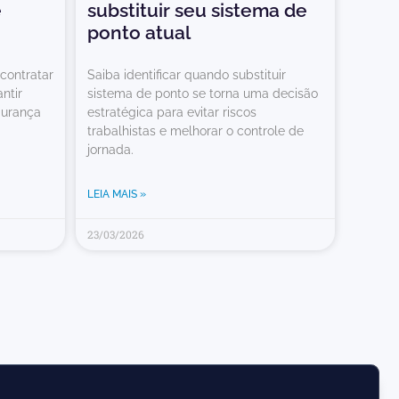
e
substituir seu sistema de
ponto atual
 contratar
Saiba identificar quando substituir
ntir
sistema de ponto se torna uma decisão
gurança
estratégica para evitar riscos
trabalhistas e melhorar o controle de
jornada.
LEIA MAIS »
23/03/2026