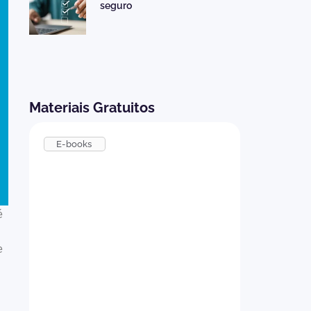
seguro
Materiais Gratuitos
E-books
é
e
Como implementar um
Programa de Onboarding
eficiente