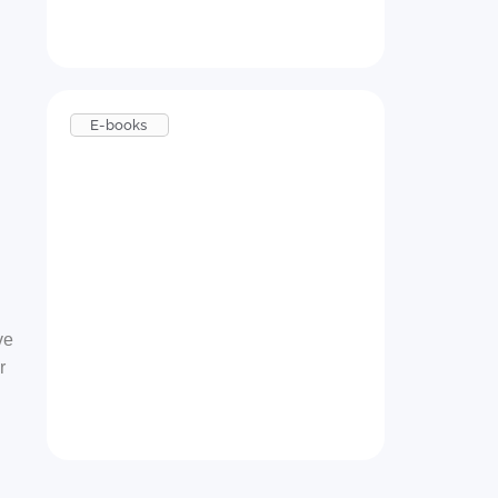
Baixar agora
E-books
Feedback para
ve
candidatos
r
Baixar agora