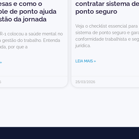
sas e como o
contratar sistema d
ole de ponto ajuda
ponto seguro
stão da jornada
Veja o checklist essencial para
sistema de ponto seguro e gara
R-1 colocou a saúde mental no
conformidade trabalhista e se
a gestão do trabalho. Entenda
jurídica.
da, por que a
LEIA MAIS »
»
6
25/03/2026