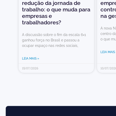
redução da jornada de
empre
trabalho: o que muda para
contr
empresas e
na ge
trabalhadores?
A nova N
centro d
A discussão sobre o fim da escala 6×1
o que mu
ganhou força no Brasil e passou a
ocupar espaço nas redes sociais,
LEIA MAIS 
LEIA MAIS »
15/07/2026
10/07/202