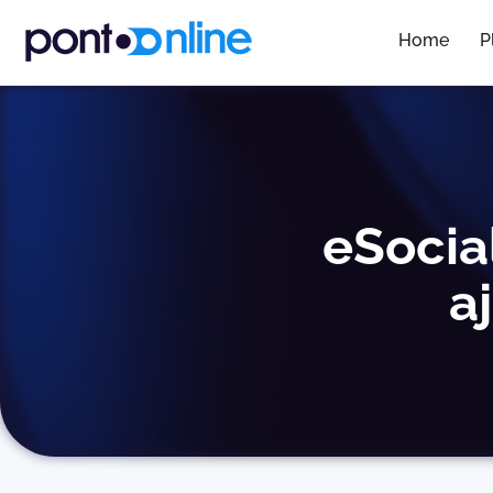
Home
P
eSocia
a