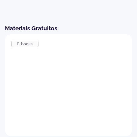
Materiais Gratuitos
E-books
Como implementar um Programa de
Onboarding eficiente
Baixar agora