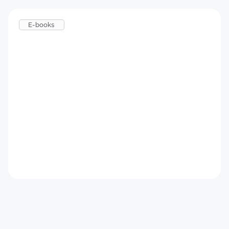
E-books
Feedback para candidatos
Baixar agora