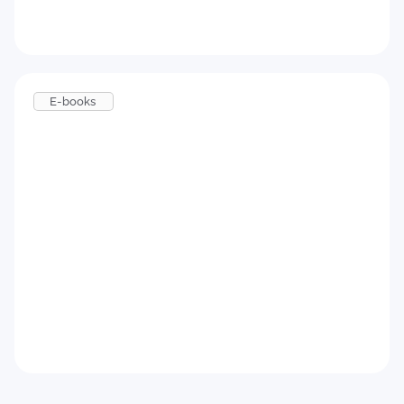
Baixar agora
E-books
Feedback para candidatos
Baixar agora