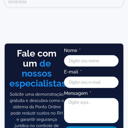
23/03/2026
Nome
Fale com
um
de
nossos
E-mail
especialistas!
Mensagem
Solicite uma demonstração
gratuita e descubra como o
sistema da Ponto Online
pode reduzir custos no RH
e garantir segurança
jurídica no controle de