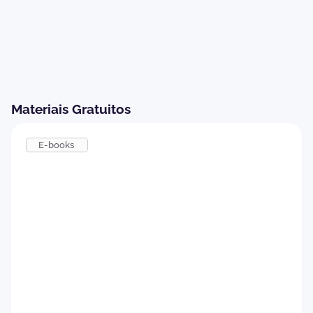
Materiais Gratuitos
E-books
Como implementar um Programa de
Onboarding eficiente