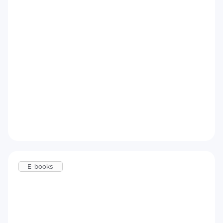
Como implementar um Programa de
Onboarding eficiente
Baixar agora
E-books