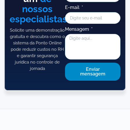
nossos
E-mail
especialistas!
Mensagem
Solicite uma demonstração
gratuita e descubra como o
sistema da Ponto Online
pode reduzir custos no RH
e garantir segurança
jurídica no controle de
jornada
Enviar
mensagem