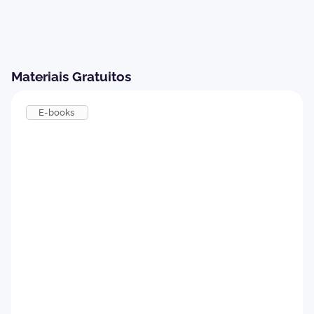
Materiais Gratuitos
E-books
Como implementar um Programa de
Onboarding eficiente
Baixar agora