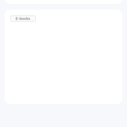
E-books
Feedback para candidatos
Baixar agora