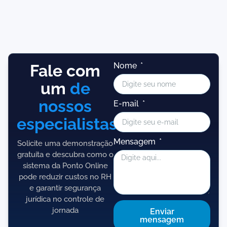
Nome
Fale com
um
de
nossos
E-mail
especialistas!
Mensagem
Solicite uma demonstração
gratuita e descubra como o
sistema da Ponto Online
pode reduzir custos no RH
e garantir segurança
jurídica no controle de
jornada
Enviar
mensagem