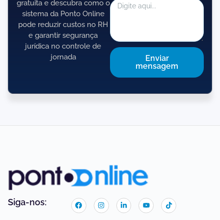
gratuita e descubra como o
sistema da Ponto Online
pode reduzir custos no RH
e garantir segurança
jurídica no controle de
jornada
Enviar
mensagem
Siga-nos: