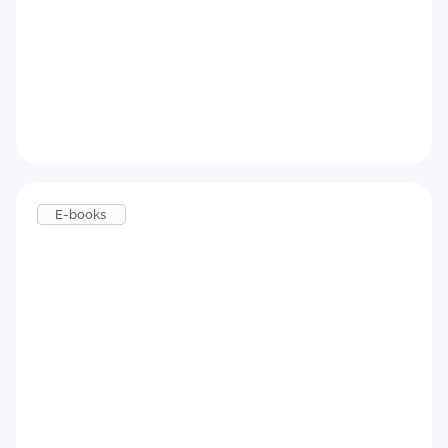
Como implementar um Programa de
Onboarding eficiente
Baixar agora
E-books
Feedback para candidatos