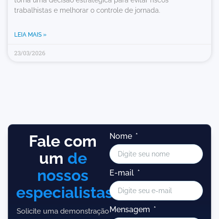
torna uma decisão estratégica para evitar riscos
trabalhistas e melhorar o controle de jornada.
LEIA MAIS »
23/03/2026
Nome
Fale com
um
de
nossos
E-mail
especialistas!
Mensagem
Solicite uma demonstração